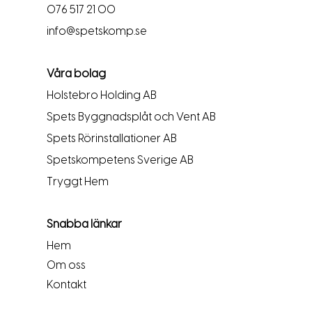
076 517 21 00
info@spetskomp.se
Våra bolag
Holstebro Holding AB
Spets Byggnadsplåt och Vent AB
Spets Rörinstallationer AB
Spetskompetens Sverige AB
Tryggt Hem
Snabba länkar
Hem
Om oss
Kontakt